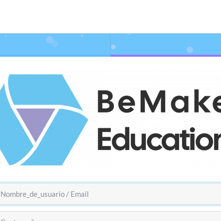
mbre_de_usuario / Email
ntraseña